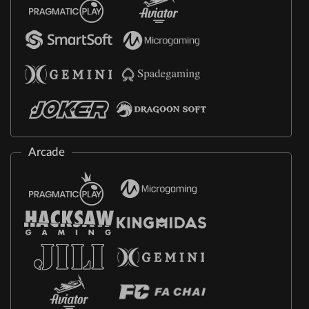
Arcade