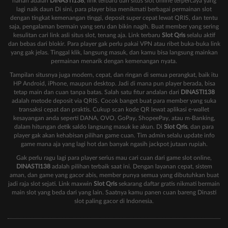
harian adalah
DINASTI138
, link terbaru dari situs slot online terpercaya yang
lagi naik daun Di sini, para player bisa menikmati berbagai permainan slot
dengan tingkat kemenangan tinggi, deposit super cepat lewat QRIS, dan tentu
saja, pengalaman bermain yang seru dan bikin nagih. Buat member yang sering
kesulitan cari link asli situs slot, tenang aja. Link terbaru
Slot Qris
selalu aktif
dan bebas dari blokir. Para player gak perlu pakai VPN atau ribet buka-buka link
yang gak jelas. Tinggal klik, langsung masuk, dan kamu bisa langsung mainkan
permainan menarik dengan kemenangan nyata.
Tampilan situsnya juga modern, cepat, dan ringan di semua perangkat, baik itu
HP Android, iPhone, maupun desktop. Jadi di mana pun player berada, bisa
tetap main dan cuan tanpa batas. Salah satu fitur andalan dari
DINASTI138
adalah metode deposit via QRIS. Cocok banget buat para member yang suka
transaksi cepat dan praktis. Cukup scan kode QR lewat aplikasi e-wallet
kesayangan anda seperti DANA, OVO, GoPay, ShopeePay, atau m-Banking,
dalam hitungan detik saldo langsung masuk ke akun. Di
Slot Qris
, dan para
player gak akan kehabisan pilihan game cuan. Tim admin selalu update info
game mana aja yang lagi hot dan banyak ngasih jackpot jutaan rupiah.
Gak perlu ragu lagi para player serius mau cari cuan dari game slot online,
DINASTI138
adalah pilihan terbaik saat ini. Dengan layanan cepat, sistem
aman, dan game yang gacor abis, member punya semua yang dibutuhkan buat
jadi raja slot sejati. Link maxwin
Slot Qris
sekarang daftar gratis nikmati bermain
main slot yang beda dari yang lain. Saatnya kamu panen cuan bareng Dinasti
slot paling gacor di Indonesia.