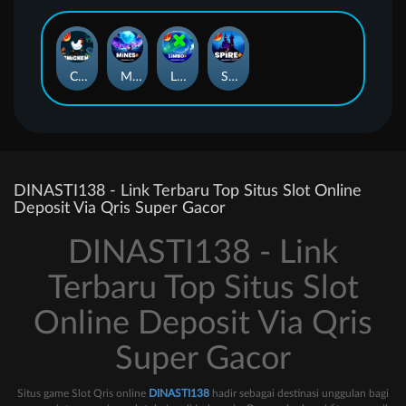
Chicken+
Mines+
Limbo+
Spire+
DINASTI138 - Link Terbaru Top Situs Slot Online
Deposit Via Qris Super Gacor
DINASTI138 - Link
Terbaru Top Situs Slot
Online Deposit Via Qris
Super Gacor
Situs game Slot Qris online
DINASTI138
hadir sebagai destinasi unggulan bagi