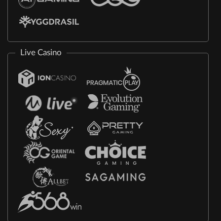
Live Casino