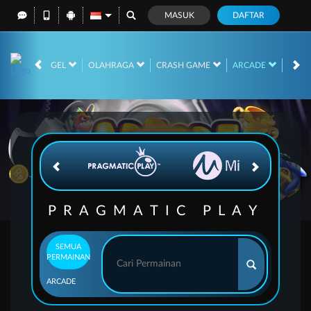
MASUK
DAFTAR
RACE
TOGEL
OLAHRAGA
CRASH GAME
ARCADE
POK
PRAGMATIC PLAY
SEMUA
PERMAINAN
ARCADE