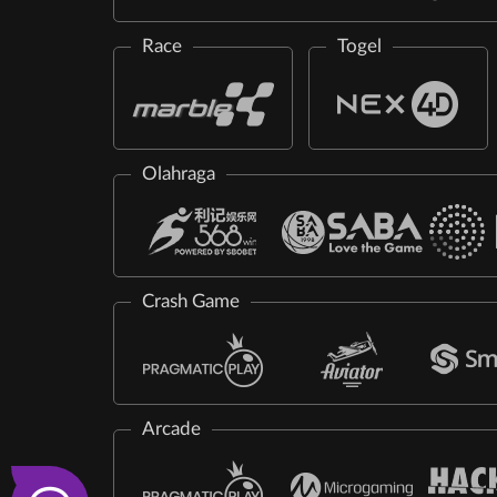
Race
Togel
Olahraga
Crash Game
Arcade