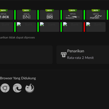
arikan tidak dapat diproses
Penarikan
Rata-rata 2 Menit
Browser Yang Didukung