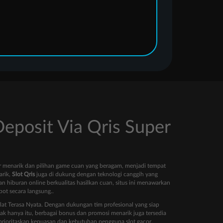
Deposit Via Qris Super
tur menarik dan pilihan game cuan yang beragam, menjadi tempat
arik,
Slot Qris
juga di dukung dengan teknologi canggih yang
hiburan online berkualitas hasilkan cuan, situs ini menawarkan
ot secara langsung..
at Terasa Nyata. Dengan dukungan tim profesional yang siap
ak hanya itu, berbagai bonus dan promosi menarik juga tersedia
ioritaskan kepuasan dan kebutuhan pengguna slot gacor,