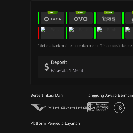
* Selama bank maintenance dan bank offline deposit dan pen
Deposit
Rata-rata 1 Menit
Bersertifikasi Dari
Tanggung Jawab Bermain
Platform Penyedia Layanan