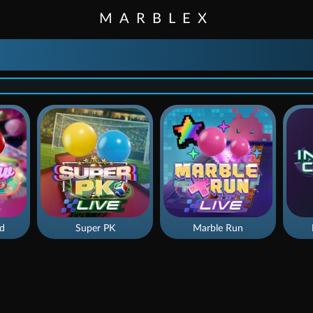
MARBLEX
d
Super PK
Marble Run