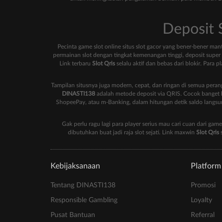
Deposit 
Pecinta game slot online situs slot gacor yang bener-bener ma
permainan slot dengan tingkat kemenangan tinggi, deposit super c
Link terbaru
Slot Qris
selalu aktif dan bebas dari blokir. Para
Tampilan situsnya juga modern, cepat, dan ringan di semua perang
DINASTI138
adalah metode deposit via QRIS. Cocok banget b
ShopeePay, atau m-Banking, dalam hitungan detik saldo langs
Gak perlu ragu lagi para player serius mau cari cuan dari game
dibutuhkan buat jadi raja slot sejati. Link maxwin
Slot Qris
Kebijaksanaan
Platform
Tentang DINASTI138
Promosi
Responsible Gambling
Loyalty
Pusat Bantuan
Referral