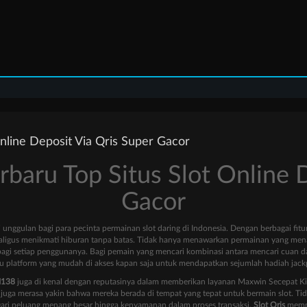
nline Deposit Via Qris Super Gacor
baru Top Situs Slot Online 
Gacor
i unggulan bagi para pecinta permainan slot daring di Indonesia. Dengan berbagai fi
kaligus menikmati hiburan tanpa batas. Tidak hanya menawarkan permainan yang men
i setiap penggunanya. Bagi pemain yang mencari kombinasi antara mencari cuan dan 
 platform yang mudah di akses kapan saja untuk mendapatkan sejumlah hadiah jackp
I138
juga di kenal dengan reputasinya dalam memberikan layanan Maxwin Secepat Kil
uga merasa yakin bahwa mereka berada di tempat yang tepat untuk bermain slot. Tid
ri peluang menang besar hingga kenyamanan dalam proses transaksi,
Slot Qris
mempr