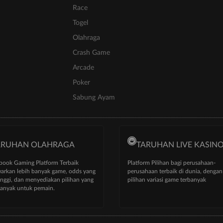
Race
Togel
Olahraga
Crash Game
Arcade
Poker
Sabung Ayam
ARUHAN OLAHRAGA
TARUHAN LIVE KASIN
book Gaming Platform Terbaik
Platform Pilihan bagi perusahaan-
rkan lebih banyak game, odds yang
perusahaan terbaik di dunia, dengan
tinggi, dan menyediakan pilihan yang
pilihan variasi game terbanyak
banyak untuk pemain.