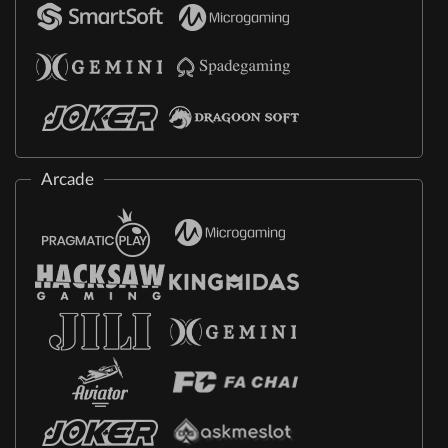
Arcade