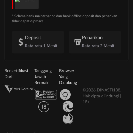
* Selama bank maintenance dan bank offline deposit dan penarikan
tidak dapat diproses
Deposit
Penarikan
Rata-rata 1 Menit
Rata-rata 2 Menit
Bersertifikasi
Tanggung
Browser
Dari
Jawab
Yang
Bermain
Didukung
©2026 DINASTI138.
Hak cipta dilindungi |
18+