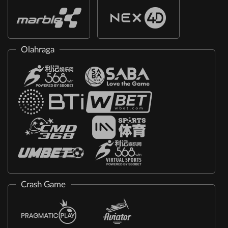
Olahraga
Crash Game