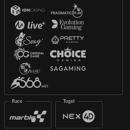
Race
Togel