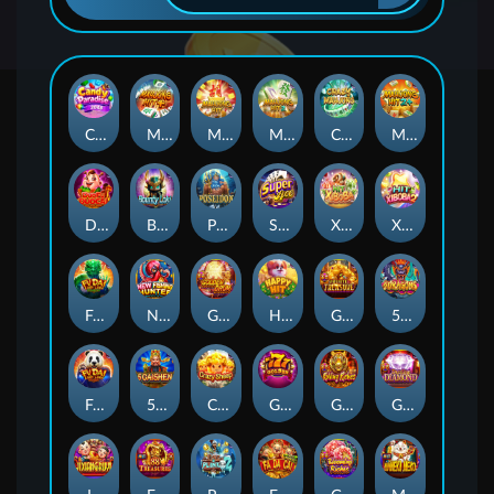
Candy Paradise 2048
Mahjong Hit +
Mahjong Hit
Mahjong Hit 2
Crazy Mahjong
Mahjong Hit 2+
DuoFuDuoCai
Bounty Loki
Poseidon
Super Ace
XiBoBa Hit
XiBoBa Hit2
Fu Dai Lian Lian-Dragon
New-Fishing Hunter
G-GoldenDrum
Happy Hit
G-InfiniteTreasure
5 Dragons(H5)
Fu Dai Lian Lian-Panda
5 CaiShen(H5)
Crazy Sheep
Golden 777(H5)
G-RollingRiches
G-DazzlingDiamond