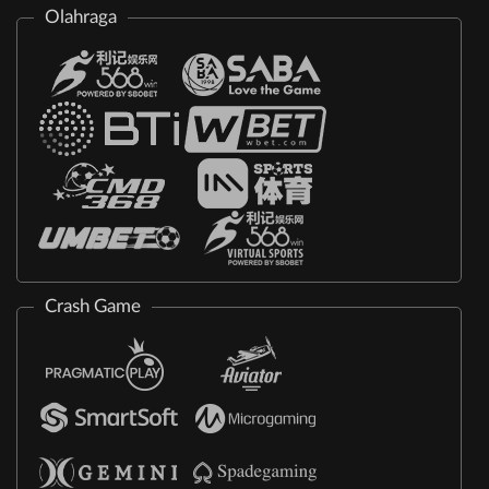
Olahraga
Crash Game