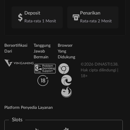
Deposit
Penarikan
Rata-rata 1 Menit
Rata-rata 2 Menit
Bersertifikasi
Tanggung
Browser
Dari
Jawab
Yang
Bermain
Didukung
©2026 DINASTI138.
Hak cipta dilindungi |
18+
Platform Penyedia Layanan
Slots